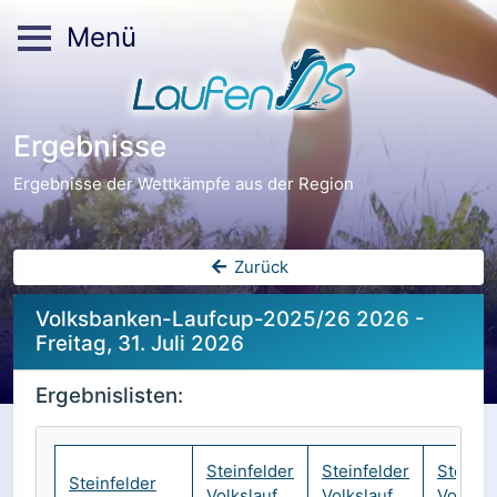
Menü
Ergebnisse
Ergebnisse der Wettkämpfe aus der Region
Zurück
Volksbanken-Laufcup-2025/26 2026 -
Freitag, 31. Juli 2026
Ergebnislisten:
Steinfelder
Steinfelder
Steinfe
Steinfelder
Volkslauf
Volkslauf
Volksla