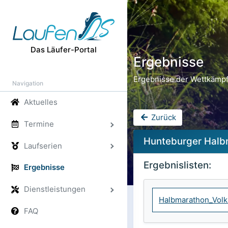
Das Läufer-Portal
Ergebnisse
Ergebnisse der Wettkämpf
Navigation
Aktuelles
Zurück
Termine
Hunteburger Halb
Laufserien
Ergebnislisten:
Ergebnisse
Dienstleistungen
Halbmarathon_Volk
FAQ